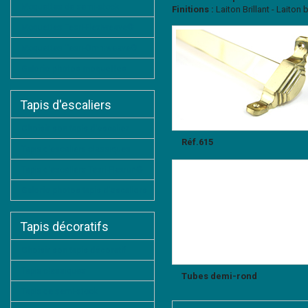
Moquettes de semi-stock
Finitions :
Laiton Brillant - Laito
Moquettes Tesri-Flexiweave®
Moquettes Tesri-Omniweave®
Galerie photos moquettes
Tapis d'escaliers
Choisir son tapis d'escalier
Réf.615
Tapis d'escaliers classiques
Tapis d'escaliers Tesri-Flexrun®
Galerie photos tapis d'escaliers
Tapis décoratifs
Choisir son tapis décoratif
Tapis classiques
Tubes demi-rond
Tapis de semi-stock