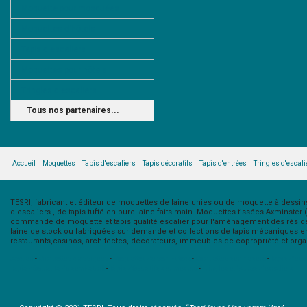
Moquette pour mosquées
Moquettes d'hôtels
Tapis d'escaliers
Moquettes pour hôtels
Tringles d'escaliers
Tous nos partenaires...
Accueil
Moquettes
Tapis d'escaliers
Tapis décoratifs
Tapis d'entrées
Tringles d'escali
TESRI, fabricant et éditeur de moquettes de laine unies ou de moquette à dessins 
d'escaliers , de tapis tufté en pure laine faits main. Moquettes tissées Axminster
commande de moquette et tapis qualité escalier pour l'aménagement des résidenc
laine de stock ou fabriquées sur demande et collections de tapis mécaniques en 
restaurants,casinos, architectes, décorateurs, immeubles de copropriété et organi
Accueil
-
Moquettes classiques
-
Moquettes de semi-stock
-
Moquettes sur mesure
-
Tapis d'esc
Tapis décoratifs de semi-stock
-
Tapis décoratifs sur mesure
-
Tringles et barres d'escaliers