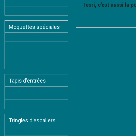
Tapis sur mesure FlexRug®
Tesri, c'est aussi la p
Galerie photos tapis décoratifs
Tesri met à votre disposition de
équipes de poseurs professionne
Moquettes spéciales
Moquettes pour Synagogues
Moquettes Mosquées
Moquettes Eglises
Moquettes Temples
Tapis d'entrées
Tapis d'accueil antisalissure /
logo
Tapis Coco sur mesure
Tringles d'escaliers
Tringles classiques à pitons