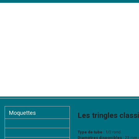
Accueil
Présentation
Moquettes
Tapis d'escaliers
Tapis
Moquettes
Les tringles clas
Choisir sa moquette
Type de tube :
1/2 rond
Moquettes classiques
Diamètres disponibles :
23 mm 