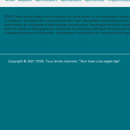
Accueil
Moquettes
Tapis d'escaliers
Tapis décoratifs
Tapis d'entrées
Tringles d'escali
TESRI, fabricant et éditeur de moquettes de laine unies ou de moquette à dessins 
d'escaliers , de tapis tufté en pure laine faits main. Moquettes tissées Axminster
commande de moquette et tapis qualité escalier pour l'aménagement des résidenc
laine de stock ou fabriquées sur demande et collections de tapis mécaniques en 
restaurants,casinos, architectes, décorateurs, immeubles de copropriété et organi
Accueil
-
Moquettes classiques
-
Moquettes de semi-stock
-
Moquettes sur mesure
-
Tapis d'esc
Tapis décoratifs de semi-stock
-
Tapis décoratifs sur mesure
-
Tringles et barres d'escaliers
Copyright © 2021 TESRI. Tous droits réservés. “
Tesri loves Lisa vegam Ugo
”