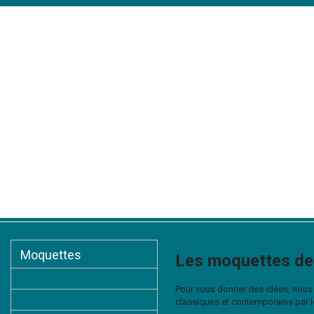
Accueil
Présentation
Moquettes
Tapis d'escaliers
Tapis
Moquettes
Les moquettes de
Choisir sa moquette
Pour vous donner des idées, nous
Moquettes classiques
classiques et contemporains par 