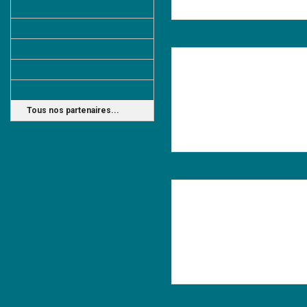
Moquette pour mosquées
Moquettes d'hôtels
SPIRALS®
Tapis d'escaliers
Moquettes pour hôtels
Tringles d'escaliers
Tous nos partenaires...
OCELOT/LEOPARD®
LIMA®