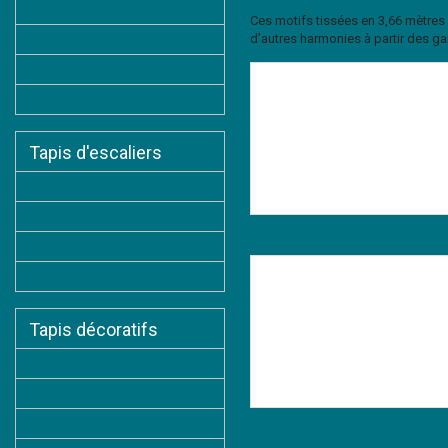
Moquettes de semi-stock
Ces motifs tissées en 3,66 mètres
d’autres harmonies à partir des 
Moquettes Tesri-Flexiweave®
Moquettes Tesri-Omniweave®
Galerie photos moquettes
Tapis d'escaliers
Choisir son tapis d'escalier
Tapis d'escaliers classiques
AVENA®
Tapis d'escaliers Tesri-Flexrun®
Galerie photos tapis d'escaliers
Tapis décoratifs
Choisir son tapis décoratif
Tapis classiques
ARMAND®
Tapis de semi-stock