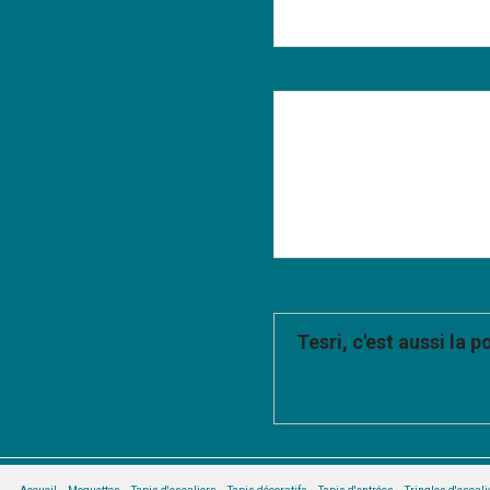
SELENGE®
GIRON®
Tesri, c'est aussi la p
Tesri met à votre disposition de
équipes de poseurs professionne