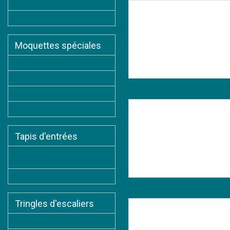
Tapis sur mesure FlexRug®
Galerie photos tapis décoratifs
Moquettes spéciales
Moquettes pour Synagogues
Moquettes Mosquées
POSY®
Moquettes Eglises
Moquettes Temples
Tapis d'entrées
Tapis d'accueil antisalissure /
logo
Tapis Coco sur mesure
FLUENT®
Tringles d'escaliers
Tringles classiques à pitons