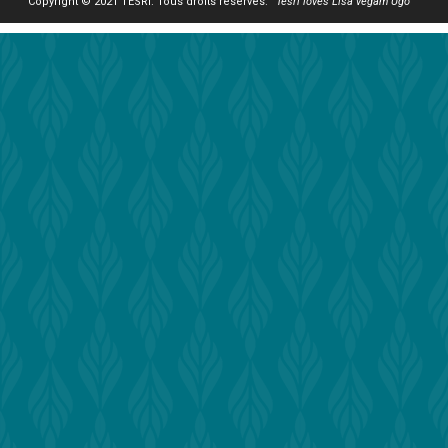
Copyright © 2021 TESRI. Tous droits réservés. “
Tesri loves Lisa vegam Ugo
”