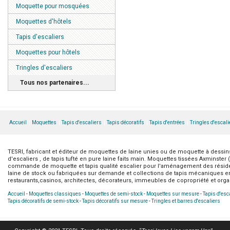
Moquette pour mosquées
Moquettes d'hôtels
Tapis d'escaliers
Moquettes pour hôtels
Tringles d'escaliers
Tous nos partenaires...
Accueil
Moquettes
Tapis d'escaliers
Tapis décoratifs
Tapis d'entrées
Tringles d'escali
TESRI, fabricant et éditeur de moquettes de laine unies ou de moquette à dessins 
d'escaliers , de tapis tufté en pure laine faits main. Moquettes tissées Axminster
commande de moquette et tapis qualité escalier pour l'aménagement des résidenc
laine de stock ou fabriquées sur demande et collections de tapis mécaniques en 
restaurants,casinos, architectes, décorateurs, immeubles de copropriété et organi
Accueil
-
Moquettes classiques
-
Moquettes de semi-stock
-
Moquettes sur mesure
-
Tapis d'esc
Tapis décoratifs de semi-stock
-
Tapis décoratifs sur mesure
-
Tringles et barres d'escaliers