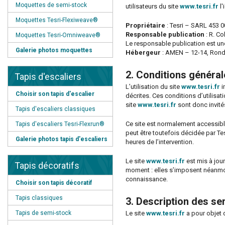
Moquettes de semi-stock
utilisateurs du site
www.tesri.fr
l'
Moquettes Tesri-Flexiweave®
Propriétaire
: Tesri – SARL 453 0
Responsable publication
: R. C
Moquettes Tesri-Omniweave®
Le responsable publication est u
Galerie photos moquettes
Hébergeur
: AMEN – 12-14, Rond
2. Conditions générale
Tapis d'escaliers
L’utilisation du site
www.tesri.fr
i
Choisir son tapis d'escalier
décrites. Ces conditions d’utilisa
site
www.tesri.fr
sont donc invités
Tapis d'escaliers classiques
Ce site est normalement accessibl
Tapis d'escaliers Tesri-Flexrun®
peut être toutefois décidée par Te
Galerie photos tapis d'escaliers
heures de l’intervention.
Le site
www.tesri.fr
est mis à jou
Tapis décoratifs
moment : elles s’imposent néanmoins
connaissance.
Choisir son tapis décoratif
Tapis classiques
3. Description des se
Tapis de semi-stock
Le site
www.tesri.fr
a pour objet 