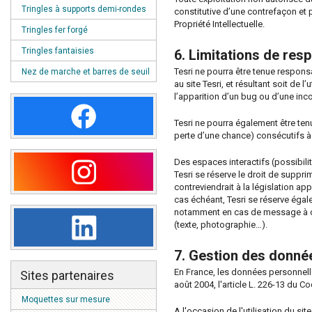
Tringles à supports demi-rondes
constitutive d’une contrefaçon et
Propriété Intellectuelle.
Tringles fer forgé
Tringles fantaisies
6. Limitations de resp
Tesri ne pourra être tenue respons
Nez de marche et barres de seuil
au site Tesri, et résultant soit de 
l’apparition d’un bug ou d’une inco
Tesri ne pourra également être t
perte d’une chance) consécutifs à l
Des espaces interactifs (possibili
Tesri se réserve le droit de supp
contreviendrait à la législation ap
cas échéant, Tesri se réserve égale
notamment en cas de message à cara
(texte, photographie…).
7. Gestion des donné
En France, les données personnelle
Sites partenaires
août 2004, l'article L. 226-13 du 
Moquettes sur mesure
A l'occasion de l'utilisation du sit