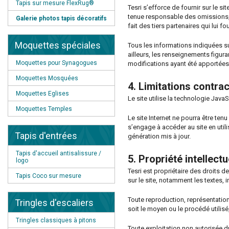
Tapis sur mesure FlexRug®
Tesri s’efforce de fournir sur le sit
tenue responsable des omissions, d
Galerie photos tapis décoratifs
fait des tiers partenaires qui lui f
Moquettes spéciales
Tous les informations indiquées su
ailleurs, les renseignements figuran
Moquettes pour Synagogues
modifications ayant été apportées 
Moquettes Mosquées
4. Limitations contra
Moquettes Eglises
Le site utilise la technologie JavaS
Moquettes Temples
Le site Internet ne pourra être tenu
s’engage à accéder au site en utili
Tapis d'entrées
génération mis à jour.
Tapis d'accueil antisalissure /
5. Propriété intellect
logo
Tesri est propriétaire des droits d
Tapis Coco sur mesure
sur le site, notamment les textes, 
Toute reproduction, représentation
Tringles d'escaliers
soit le moyen ou le procédé utilisé, 
Tringles classiques à pitons
Toute exploitation non autorisée 