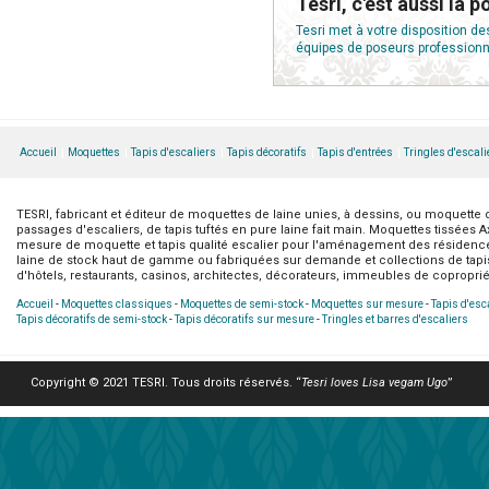
Tesri, c'est aussi la p
Tesri met à votre disposition de
équipes de poseurs professionne
Accueil
Moquettes
Tapis d'escaliers
Tapis décoratifs
Tapis d'entrées
Tringles d'escali
TESRI, fabricant et éditeur de moquettes de laine unies, à dessins, ou moquette de
passages d'escaliers, de tapis tuftés en pure laine fait main. Moquettes tissées 
mesure de moquette et tapis qualité escalier pour l'aménagement des résidences 
laine de stock haut de gamme ou fabriquées sur demande et collections de tapis
d'hôtels, restaurants, casinos, architectes, décorateurs, immeubles de copropriét
Accueil
-
Moquettes classiques
-
Moquettes de semi-stock
-
Moquettes sur mesure
-
Tapis d'esc
Tapis décoratifs de semi-stock
-
Tapis décoratifs sur mesure
-
Tringles et barres d'escaliers
Copyright © 2021 TESRI. Tous droits réservés. “
Tesri loves Lisa vegam Ugo
”