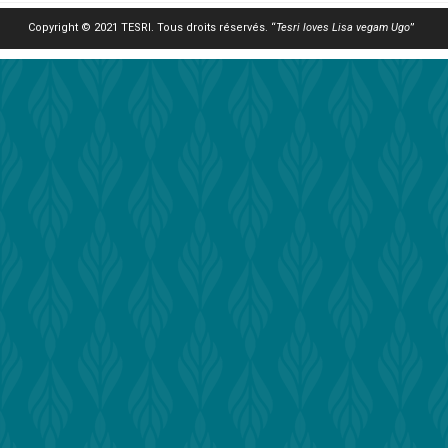
Copyright © 2021 TESRI. Tous droits réservés. “
Tesri loves Lisa vegam Ugo
”