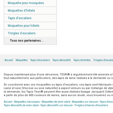
Moquette pour mosquées
Moquettes d'hôtels
Tapis d'escaliers
Moquettes pour hôtels
Tringles d'escaliers
Tous nos partenaires...
Accueil
Moquettes
Tapis d'escaliers
Tapis décoratifs
Tapis d'entrées
Tringles d'escali
Depuis maintenant plus d'une décennie, TESRI® a régulièrement été amenée à four
tout naturellement, aux particuliers, des tapis de laine réalisés à la demande ou 
En coordonné avec vos moquettes ou tapis d'escaliers, ces tapis sont fabriqués
Laine et soie (Viscose ou soie naturelle) à aspect velours ou par mélange de sty
la demande, les Tapis Tesri® peuvent être aussi réalisés tissage Jacquard Cotton.
à partir de plus de 600 couleurs de laines, sans aucun doute, vous trouverez ou n
Accueil
-
Moquettes classiques
-
Moquettes de semi-stock
-
Moquettes sur mesure
-
Tapis d'esc
Tapis décoratifs de semi-stock
-
Tapis décoratifs sur mesure
-
Tringles et barres d'escaliers